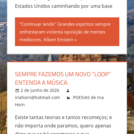
Estados Unidos caminhando por uma base
"Continuar lendo" Grandes espíritos sempre
enfrentaram violenta oposição de mentes
medíocres. Albert Einstein
SEMPRE FAZEMOS UM NOVO ”LOOP”
ENTENDA A MÚSICA.
2 de junho de 2026
iriahorn@hotmail.com
POESIAS de Iria
Horn
Existe tantas teorias e tantos recomeços; e
não importa onde paramos, quero apenas
dizer que se há recomeços e que