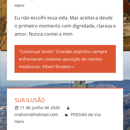
Horn
Eu não escolhi essa vida. Mas aceitei-a desde
o primeiro momento com dignidade, clareza e
amor. Nunca contei a mim
"Continuar lendo" Grandes espíritos sempre
enfrentaram violenta oposição de mentes
medíocres. Albert Einstein
SUA ILUSÃO
11 de junho de 2026
iriahorn@hotmail.com
POESIAS de Iria
Horn