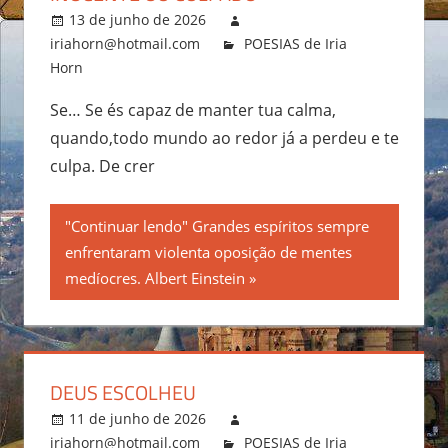
13 de junho de 2026
iriahorn@hotmail.com
POESIAS de Iria
Horn
Se… Se és capaz de manter tua calma,
quando,todo mundo ao redor já a perdeu e te
culpa. De crer
"Continuar lendo" Grandes espíritos sempre
enfrentaram violenta oposição de mentes
medíocres. Albert Einstein
DEUS ESCOLHEU
11 de junho de 2026
iriahorn@hotmail.com
POESIAS de Iria