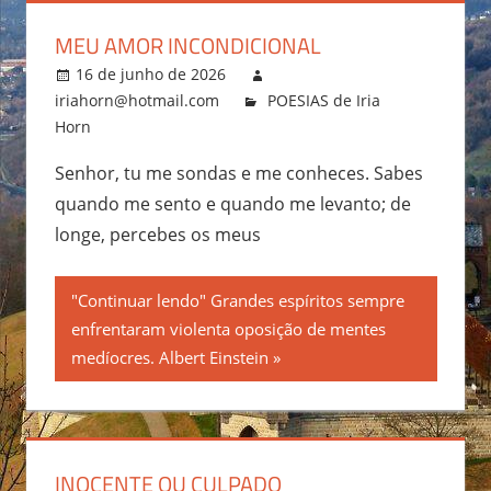
MEU AMOR INCONDICIONAL
16 de junho de 2026
iriahorn@hotmail.com
POESIAS de Iria
Horn
Senhor, tu me sondas e me conheces. Sabes
quando me sento e quando me levanto; de
longe, percebes os meus
"Continuar lendo" Grandes espíritos sempre
enfrentaram violenta oposição de mentes
medíocres. Albert Einstein
INOCENTE OU CULPADO