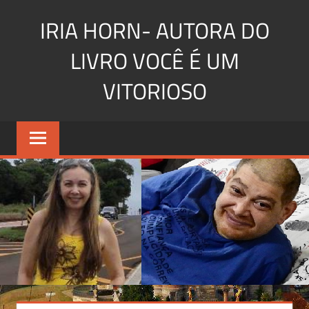
Skip
IRIA HORN- AUTORA DO
to
content
LIVRO VOCÊ É UM
VITORIOSO
Você
é
um
vitorioso