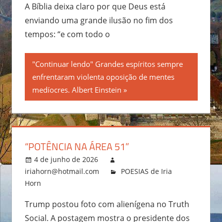
A Bíblia deixa claro por que Deus está
enviando uma grande ilusão no fim dos
tempos: “e com todo o
"Continuar lendo" Grandes espíritos sempre
enfrentaram violenta oposição de mentes
medíocres. Albert Einstein
“POTÊNCIA NA ÁREA 51”
4 de junho de 2026
iriahorn@hotmail.com
POESIAS de Iria
Horn
Trump postou foto com alienígena no Truth
Social. A postagem mostra o presidente dos