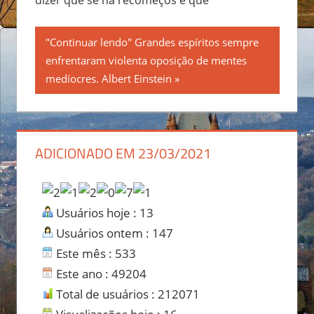
"Continuar lendo" Grandes espíritos sempre
enfrentaram violenta oposição de mentes
medíocres. Albert Einstein
ADICIONADO EM 23/03/2021
Usuários hoje : 13
Usuários ontem : 147
Este mês : 533
Este ano : 49204
Total de usuários : 212071