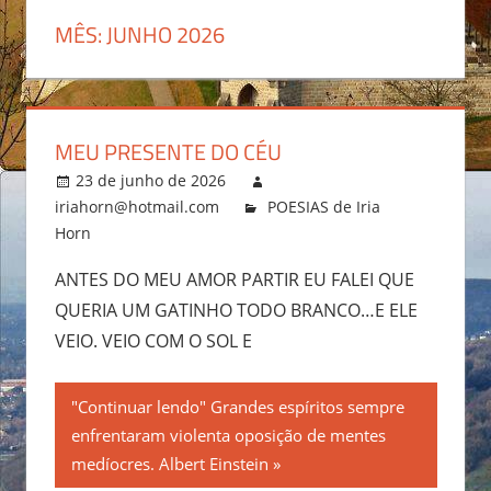
MÊS:
JUNHO 2026
MEU PRESENTE DO CÉU
23 de junho de 2026
iriahorn@hotmail.com
POESIAS de Iria
Horn
ANTES DO MEU AMOR PARTIR EU FALEI QUE
QUERIA UM GATINHO TODO BRANCO…E ELE
VEIO. VEIO COM O SOL E
"Continuar lendo" Grandes espíritos sempre
enfrentaram violenta oposição de mentes
medíocres. Albert Einstein