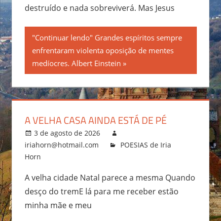
destruído e nada sobreviverá. Mas Jesus
"Continuar lendo" Grandes espíritos sempre
enfrentaram violenta oposição de mentes
medíocres. Albert Einstein
A VELHA CASA AINDA ESTÁ DE PÉ
3 de agosto de 2026
iriahorn@hotmail.com
POESIAS de Iria
Horn
A velha cidade Natal parece a mesma Quando
desço do tremE lá para me receber estão
minha mãe e meu