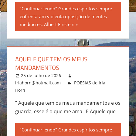
"Continuar lendo" Grandes espíritos sempre
enfrentaram violenta oposição de mentes
medíocres. Albert Einstein
AQUELE QUE TEM OS MEUS
MANDAMENTOS
25 de julho de 2026
iriahorn@hotmail.com
POESIAS de Iria
Horn
” Aquele que tem os meus mandamentos e os
guarda, esse é o que me ama . E Aquele que
"Continuar lendo" Grandes espíritos sempre