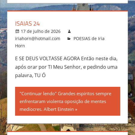
ISAIAS 24
17 de julho de 2026
iriahorn@hotmail.com
POESIAS de Iria
Horn
E SE DEUS VOLTASSE AGORA Então neste dia,
após orar por TI Meu Senhor, e pedindo uma
palavra, TU Ó
"Continuar lendo" Grandes espíritos sempre
enfrentaram violenta oposição de mentes
medíocres. Albert Einstein