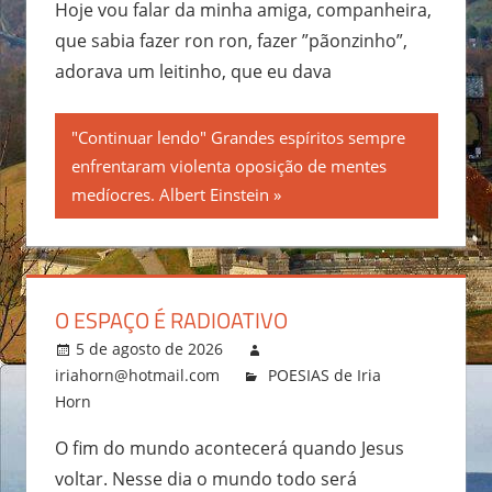
Hoje vou falar da minha amiga, companheira,
que sabia fazer ron ron, fazer ”pãonzinho”,
adorava um leitinho, que eu dava
"Continuar lendo" Grandes espíritos sempre
enfrentaram violenta oposição de mentes
medíocres. Albert Einstein
O ESPAÇO É RADIOATIVO
5 de agosto de 2026
iriahorn@hotmail.com
POESIAS de Iria
Horn
O fim do mundo acontecerá quando Jesus
voltar. Nesse dia o mundo todo será