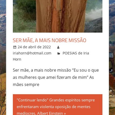
SER MÃE, A MAIS NOBRE MISSÃO
24 de abril de 2022
iriahorn@hotmail.com
POESIAS de Iria
Horn
Ser mãe, a mais nobre missão “Eu sou o que
as mulheres que amei fizeram de mim” As
mães sempre
"Continuar lendo" Grandes espíritos sempre
enfrentaram violenta oposição de mentes
medíocres. Albert Einstein