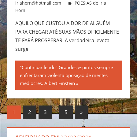
iriahorn@hotmail.com
POESIAS de Iria
Horn
AQUILO QUE CUSTOU A DOR DE ALGUÉM
PARA CHEGAR ATÉ SUAS MÃOS DIFICILMENTE
TE FARÁ PROSPERAR! A verdadeira leveza
surge
"Continuar lendo" Grandes espíritos sempre
enfrentaram violenta oposição de mentes
medíocres. Albert Einstein
1
2
3
…
5
Next
»
Navegação
Posts
por