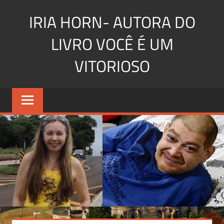
Skip
IRIA HORN- AUTORA DO
to
content
LIVRO VOCÊ É UM
VITORIOSO
Você
é
um
vitorioso