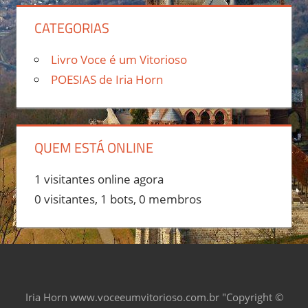
CATEGORIAS
Livro Voce é um Vitorioso
POESIAS de Iria Horn
QUEM ESTÁ ONLINE
1 visitantes online agora
0 visitantes,
1 bots,
0 membros
Iria Horn www.voceeumvitorioso.com.br "Copyright ©