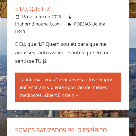
E EU, QUE FIZ
16 de julho de 2026
iriahorn@hotmail.com
POESIAS de Iria
Horn
E Eu, que fiz? Quem sou eu para que me
amasses tanto assim…e antes que eu me
sentisse TU já
"Continuar lendo" Grandes espíritos sempre
enfrentaram violenta oposição de mentes
medíocres. Albert Einstein
SOMOS BATIZADOS PELO ESPÍRITO