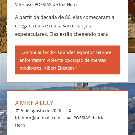
Vitorioso
,
POESIAS de Iria Horn
A partir da década de 80, elas começaram a
chegar, mais e mais. São crianças
espetaculares. Elas estão chegando para
"Continuar lendo" Grandes espíritos sempre
enfrentaram violenta oposição de mentes
medíocres. Albert Einstein
A MINHA LUCY
5 de agosto de 2026
iriahorn@hotmail.com
POESIAS de Iria
Horn