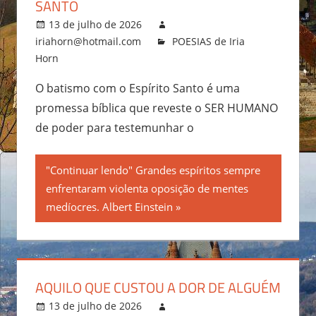
SANTO
13 de julho de 2026
iriahorn@hotmail.com
POESIAS de Iria
Horn
O batismo com o Espírito Santo é uma
promessa bíblica que reveste o SER HUMANO
de poder para testemunhar o
"Continuar lendo" Grandes espíritos sempre
enfrentaram violenta oposição de mentes
medíocres. Albert Einstein
AQUILO QUE CUSTOU A DOR DE ALGUÉM
13 de julho de 2026