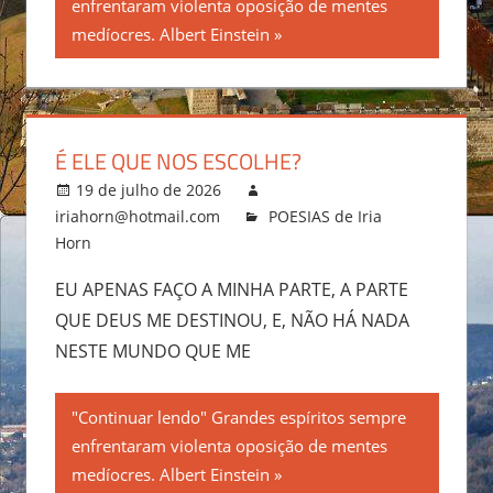
enfrentaram violenta oposição de mentes
medíocres. Albert Einstein
É ELE QUE NOS ESCOLHE?
19 de julho de 2026
iriahorn@hotmail.com
POESIAS de Iria
Horn
EU APENAS FAÇO A MINHA PARTE, A PARTE
QUE DEUS ME DESTINOU, E, NÃO HÁ NADA
NESTE MUNDO QUE ME
"Continuar lendo" Grandes espíritos sempre
enfrentaram violenta oposição de mentes
medíocres. Albert Einstein