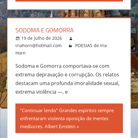
SODOMA E GOMORRA
19 de julho de 2026
iriahorn@hotmail.com
POESIAS de Iria
Horn
Sodoma e Gomorra comportava-se com
extrema depravação e corrupção. Os relatos
destacam uma profunda imoralidade sexual,
extrema violência —, e
"Continuar lendo" Grandes espíritos sempre
enfrentaram violenta oposição de mentes
medíocres. Albert Einstein